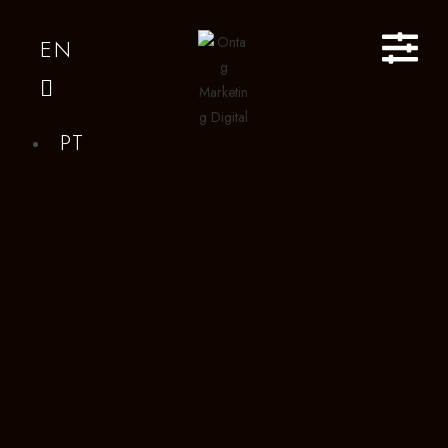
EN
PT