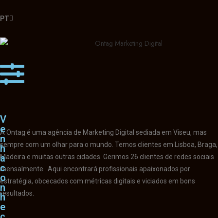
PT
EN
V
V
e
e
A Ontag é uma agência de Marketing Digital sediada em Viseu, mas
n
n
sempre com um olhar para o mundo. Temos clientes em Lisboa, Braga,
h
h
a
a
Madeira e muitas outras cidades. Gerimos 26 clientes de redes sociais
c
c
mensalmente. Aqui encontrará profissionais apaixonados por
o
o
estratégia, obcecados com métricas digitais e viciados em bons
n
n
resultados.
h
h
e
e
c
c