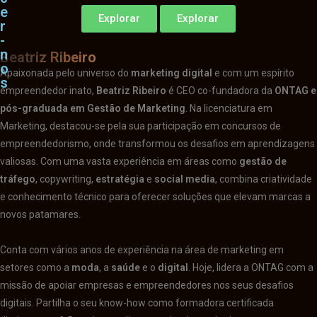
e
e
Explorar
Explorar
r
r
-
-
n
n
Beatriz Ribeiro
o
o
Apaixonada pelo universo do
marketing digital
e com um espírito
s
s
empreendedor inato,
Beatriz Ribeiro
é CEO co-fundadora da
ONTAG e
pós-graduada em Gestão de Marketing
. Na licenciatura em
Marketing, destacou-se pela sua participação em concursos de
empreendedorismo, onde transformou os desafios em aprendizagens
valiosas. Com uma vasta experiência em áreas como
gestão de
tráfego
, copywriting,
estratégia
e
social media
, combina criatividade
e conhecimento técnico para oferecer soluções que elevam marcas a
novos patamares.
Conta com vários anos de experiência na área de marketing em
setores como a
moda
, a
saúde
e o
digital
. Hoje, lidera a ONTAG com a
missão de apoiar empresas e empreendedores nos seus desafios
digitais. Partilha o seu know-how como formadora certificada